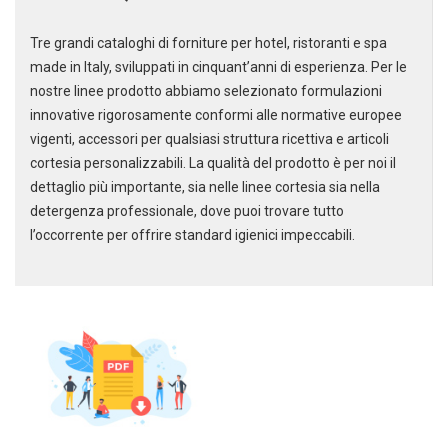
Tre grandi cataloghi di forniture per hotel, ristoranti e spa
made in Italy, sviluppati in cinquant’anni di esperienza. Per le
DEDICACI
UN ALTRO SECONDO
nostre linee prodotto abbiamo selezionato formulazioni
innovative rigorosamente conformi alle normative europee
Puoi facilmente conoscere tutti i
vigenti, accessori per qualsiasi struttura ricettiva e articoli
nostri prodotti
cortesia personalizzabili. La qualità del prodotto è per noi il
scaricando i cataloghi in PDF.
dettaglio più importante, sia nelle linee cortesia sia nella
CLICCA SULLE IMMAGINI
detergenza professionale, dove puoi trovare tutto
l’occorrente per offrire standard igienici impeccabili.