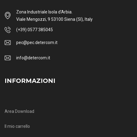
Zona Industriale Isola d'Arbia.
Scarica il catalogo cleaning
Viale Mengozzi, 9 53100 Siena (SI), Italy
Soluzioni per la pulizia
professionale
(+39) 0577 385045
pec@pec.detercom.it
info@detercom.it
INFORMAZIONI
Area Download
Il mio carrello