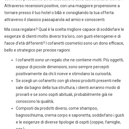
Attraverso recensioni positive, con una maggiore propensione a
tornare presso il tuo hotel o b&b e consigliando la tua offerta
attraverso il classico passaparola ad amici e conoscenti.
Ma cosa regalare? Qual è la scelta migliore capace di soddisfare le
esigenze di clienti molto diversi tra loro, con gusti eterogenei e di
fasce d’età differenti? I cofanetti cosmetici sono un dono efficace,
bello e strategico per precise ragioni:
I cofanetti sono un regalo che ne contiene molti. Più oggetti,
seppur di piccole dimensioni, sono sempre percepiti
positivamente da chi li riceve e stimolano la curiosità;
Se scegli un cofanetto con gli stessi prodotti presenti nelle
sale da bagno della tua struttura, i clienti avranno modo di
provarli e se sono ospiti abituali, probabilmente già ne
conoscono la qualità;
Composti da prodotti diversi, come shampoo,
bagnoschiuma, crema corpo e saponetta, soddisfano i gusti
e le esigenze di diverse tipologie di ospiti (coppie, famiglie,
ecc.).