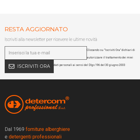
RESTA AGGIORNATO
Scarica il catalogo horeca
Iscriviti alla newsletter per ricevere le ultime novità
Forniture per hotel, ristoranti e
spa
Cliccando su "Iscriviti Ora" dichiari di
autorizzare il trattamento dei miei
dati personali ai sensi del Dlgs 196 del 30 giugno 2003
ISCRIVITI ORA
Dal 1969
forniture alberghiere
e
detergenti professionali